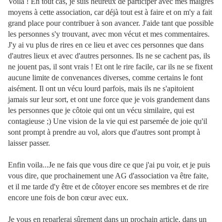
Voila ! En tout cas, je suis heureux de participer avec mes maigres
moyens à cette association, car déjà tout est à faire et on m'y a fait
grand place pour contribuer à son avancer. J'aide tant que possible
les personnes s'y trouvant, avec mon vécut et mes commentaires.
J'y ai vu plus de rires en ce lieu et avec ces personnes que dans
d'autres lieux et avec d'autres personnes. Ils ne se cachent pas, ils
ne jouent pas, il sont vrais ! Et ont le rire facile, car ils ne se fixent
aucune limite de convenances diverses, comme certains le font
aisément. Il ont un vécu lourd parfois, mais ils ne s'apitoient
jamais sur leur sort, et ont une force que je vois grandement dans
les personnes que je côtoie qui ont un vécu similaire, qui est
contagieuse ;) Une vision de la vie qui est parsemée de joie qu'il
sont prompt à prendre au vol, alors que d'autres sont prompt à
laisser passer.
Enfin voila...Je ne fais que vous dire ce que j'ai pu voir, et je puis
vous dire, que prochainement une AG d'association va être faite,
et il me tarde d'y être et de côtoyer encore ses membres et de rire
encore une fois de bon cœur avec eux.
Je vous en reparlerai sûrement dans un prochain article, dans un