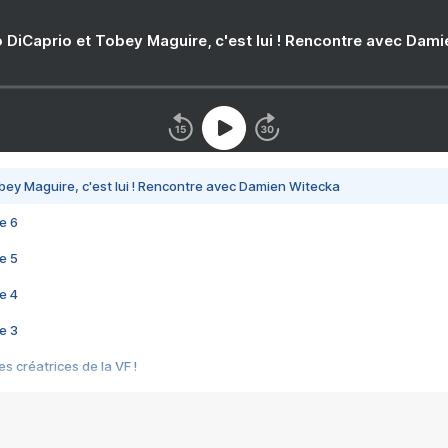
 DiCaprio et Tobey Maguire, c'est lui ! Rencontre avec Dam
bey Maguire, c'est lui ! Rencontre avec Damien Witecka
e 6
e 5
e 4
e 3
s créatrices de la VF !
e 2
e 1