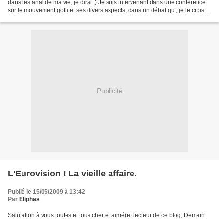
dans les anal de ma vie, je dirai ;) Je suis intervenant dans une conférence
sur le mouvement goth et ses divers aspects, dans un débat qui, je le crois,
promet d'être riche et...
Publicité
L'Eurovision ! La vieille affaire.
Publié le 15/05/2009 à 13:42
Par
Eliphas
Salutation à vous toutes et tous cher et aimé(e) lecteur de ce blog, Demain