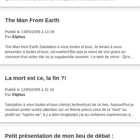
http://moebius-france.com/ Je désirais porter vostre...
The Man From Earth
Publié le 13/05/2009 à 13:39
Par
Eliphas
The Man from Earth Salutation à vous toutes et tous, Je tenais à vous
présentez à toutes et tous, cet exelent film que je viens de voir grace au
concourt d'un autre site ou je vagabonde souvent : Le web de zéros - Qu'est
ce qu'est "The Man From Earth"...
La mort est ce, la fin ?!
Publié le 12/05/2009 à 11:16
Par
Eliphas
Salutation à vous toutes et tous chér(e) lecteur(ice) de ce lieu. Aujourd'hui je
voudrais porter vostre attention sur un thème précis celui de la "mort" ou
plutôt sur "l'après vie". Il y a bien longtemps j'ai eu certaines expériences qui
m'ont fait pensé,...
Petit présentation de mon lieu de débat :